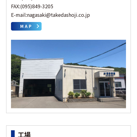
FAX:(095)849-3205
E-mail:nagasaki@takedashoji.co.jp
MAP
工場