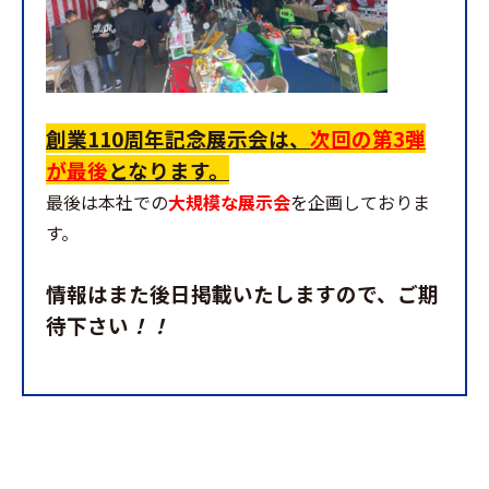
創業110周年記念展示会は、
次回の第3弾
が最後
となります。
最後は本社での
大規模な展示会
を企画しておりま
す。
情報はまた後日掲載いたしますので、ご期
待下さい
！！