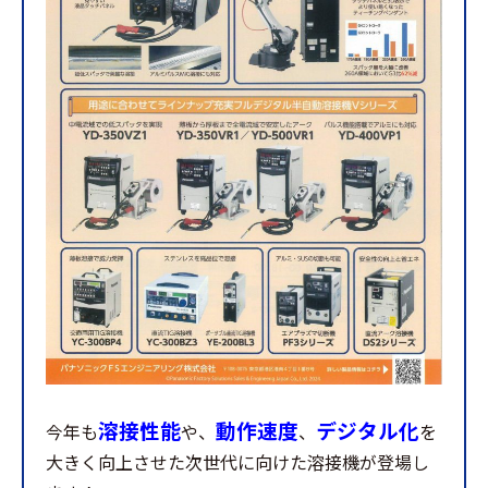
溶接性能
動作速度
デジタル化
今年も
や、
、
を
大きく向上させた次世代に向けた溶接機が登場し